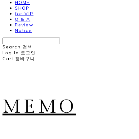
HOME
SHOP
for VIP
Q & A
Review
Notice
Search
검색
Log In
로그인
Cart
장바구니
MEMO