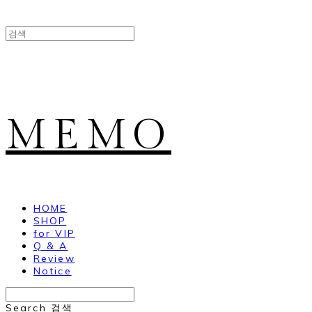
MEMO
HOME
SHOP
for VIP
Q & A
Review
Notice
Search
검색