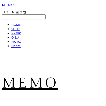
MEMO
LOG IN
로그인
HOME
SHOP
for VIP
Q & A
Review
Notice
MEMO