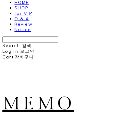
HOME
SHOP
for VIP
Q & A
Review
Notice
Search
검색
Log In
로그인
Cart
장바구니
MEMO