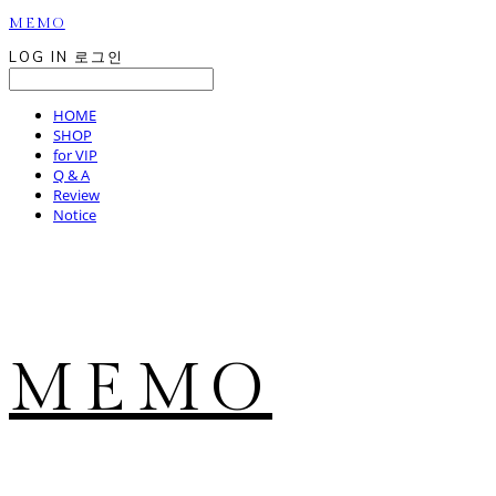
MEMO
LOG IN
로그인
HOME
SHOP
for VIP
Q & A
Review
Notice
MEMO