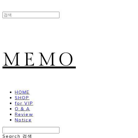
MEMO
HOME
SHOP
for VIP
Q & A
Review
Notice
Search
검색