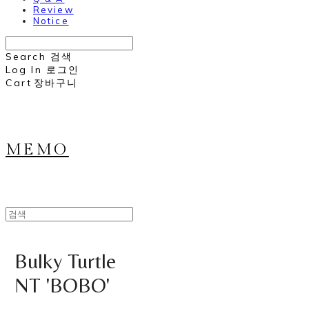
Review
Notice
Search
검색
Log In
로그인
Cart
장바구니
MEMO
Bulky Turtle
NT 'BOBO'