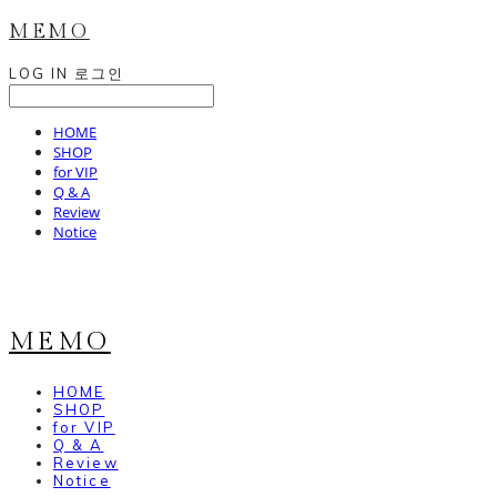
MEMO
LOG IN
로그인
HOME
SHOP
for VIP
Q & A
Review
Notice
MEMO
HOME
SHOP
for VIP
Q & A
Review
Notice