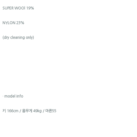
SUPER WOOl 19%
NYLON 23%
(dry cleaning only)
· model info
키 166cm / 몸무게 49kg / 마른55