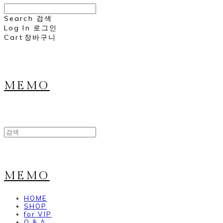
Search
검색
Log In
로그인
Cart
장바구니
MEMO
MEMO
HOME
SHOP
for VIP
Q & A