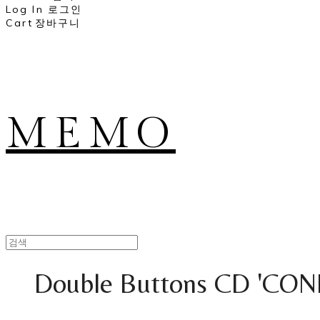
Log In
로그인
Cart
장바구니
MEMO
Double Buttons CD 'CONI