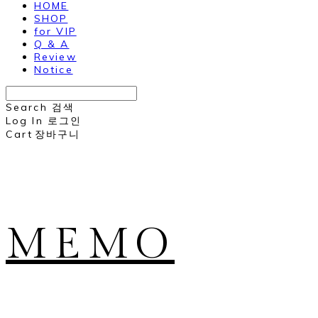
HOME
SHOP
for VIP
Q & A
Review
Notice
Search
검색
Log In
로그인
Cart
장바구니
MEMO