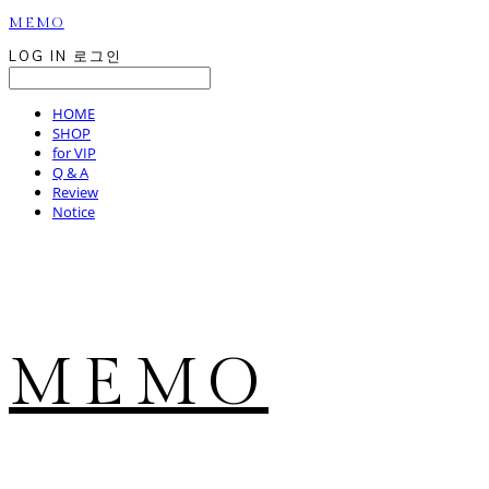
MEMO
LOG IN
로그인
HOME
SHOP
for VIP
Q & A
Review
Notice
MEMO