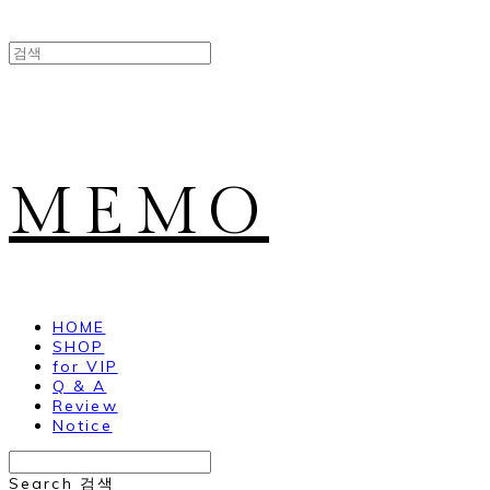
MEMO
HOME
SHOP
for VIP
Q & A
Review
Notice
Search
검색