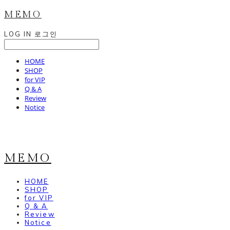
MEMO
LOG IN
로그인
HOME
SHOP
for VIP
Q & A
Review
Notice
MEMO
HOME
SHOP
for VIP
Q & A
Review
Notice