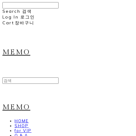
Search
검색
Log In
로그인
Cart
장바구니
MEMO
MEMO
HOME
SHOP
for VIP
Q & A