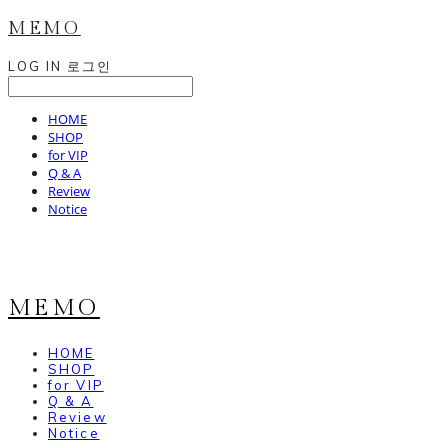
MEMO
LOG IN
로그인
HOME
SHOP
for VIP
Q & A
Review
Notice
MEMO
HOME
SHOP
for VIP
Q & A
Review
Notice