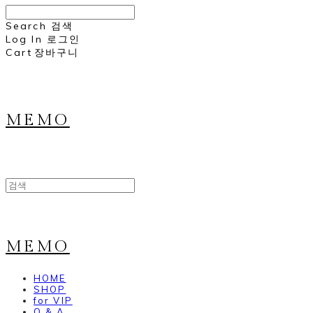
Search
검색
Log In
로그인
Cart
장바구니
MEMO
MEMO
HOME
SHOP
for VIP
Q & A