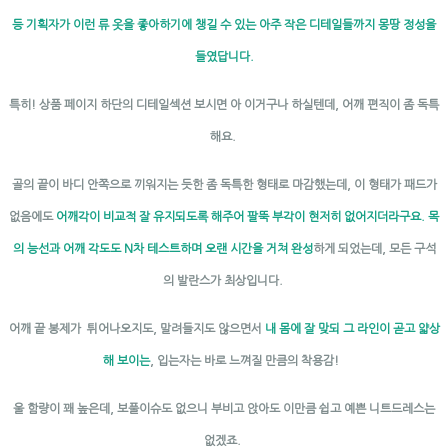
등 기획자가 이런 류 옷을 좋아하기에 챙길 수 있는 아주 작은 디테일들까지 몽땅 정성을
들였답니다.
특히! 상품 페이지 하단의 디테일섹션 보시면 아 이거구나 하실텐데, 어깨 편직이 좀 독특
해요.
골의 끝이 바디 안쪽으로 끼워지는 듯한 좀 독특한 형태로 마감했는데, 이 형태가 패드가
없음에도
어깨각이 비교적 잘 유지되도록 해주어 팔뚝 부각이 현저히 없어지더라구요. 목
의 능선과 어깨 각도도 N차 테스트하며 오랜 시간을 거쳐 완성
하게 되었는데, 모든 구석
의 발란스가 최상입니다.
어깨 끝 봉제가 튀어나오지도, 말려들지도 않으면서
내 몸에 잘 맞되 그 라인이 곧고 얇상
해 보이는
, 입는자는 바로 느껴질 만큼의 착용감!
울 함량이 꽤 높은데, 보풀이슈도 없으니 부비고 앉아도 이만큼 쉽고 예쁜 니트드레스는
없겠죠.