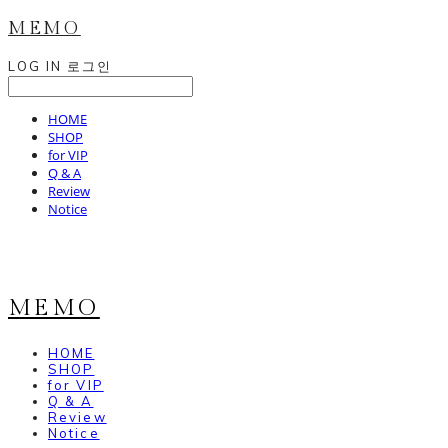
MEMO
LOG IN
로그인
HOME
SHOP
for VIP
Q & A
Review
Notice
MEMO
HOME
SHOP
for VIP
Q & A
Review
Notice