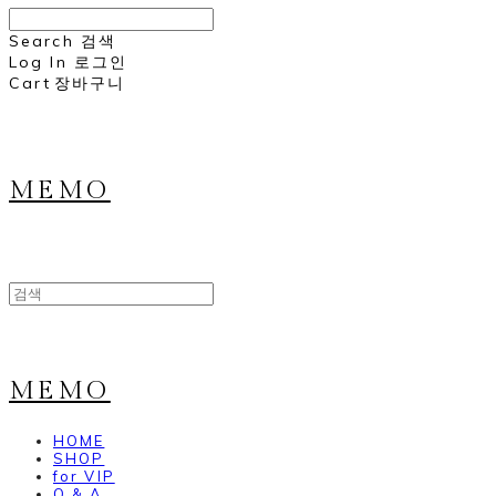
Search
검색
Log In
로그인
Cart
장바구니
MEMO
MEMO
HOME
SHOP
for VIP
Q & A