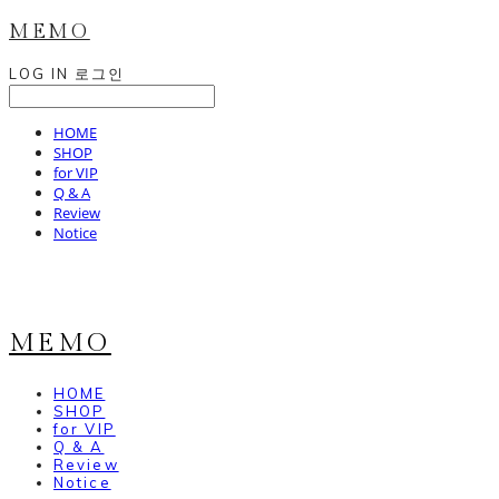
MEMO
LOG IN
로그인
HOME
SHOP
for VIP
Q & A
Review
Notice
MEMO
HOME
SHOP
for VIP
Q & A
Review
Notice