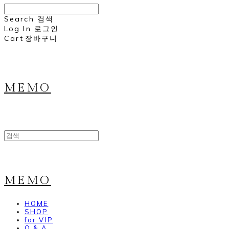
Search
검색
Log In
로그인
Cart
장바구니
MEMO
MEMO
HOME
SHOP
for VIP
Q & A