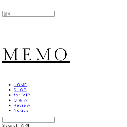
MEMO
HOME
SHOP
for VIP
Q & A
Review
Notice
Search
검색