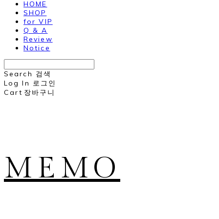
HOME
SHOP
for VIP
Q & A
Review
Notice
Search
검색
Log In
로그인
Cart
장바구니
MEMO