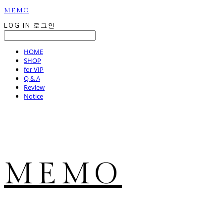
MEMO
LOG IN
로그인
HOME
SHOP
for VIP
Q & A
Review
Notice
MEMO