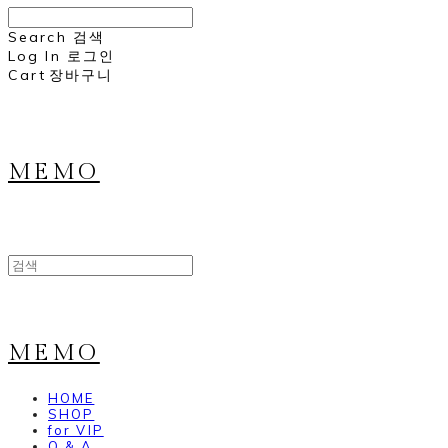
Search
검색
Log In
로그인
Cart
장바구니
MEMO
MEMO
HOME
SHOP
for VIP
Q & A