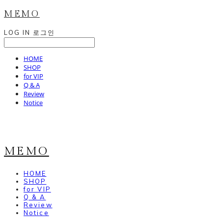
MEMO
LOG IN
로그인
HOME
SHOP
for VIP
Q & A
Review
Notice
MEMO
HOME
SHOP
for VIP
Q & A
Review
Notice