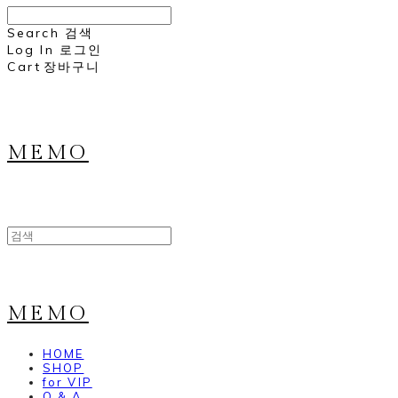
Search
검색
Log In
로그인
Cart
장바구니
MEMO
MEMO
HOME
SHOP
for VIP
Q & A