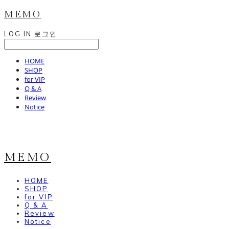
MEMO
LOG IN
로그인
HOME
SHOP
for VIP
Q & A
Review
Notice
MEMO
HOME
SHOP
for VIP
Q & A
Review
Notice