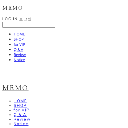
MEMO
LOG IN
로그인
HOME
SHOP
for VIP
Q & A
Review
Notice
MEMO
HOME
SHOP
for VIP
Q & A
Review
Notice