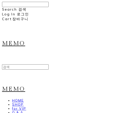
Search
검색
Log In
로그인
Cart
장바구니
MEMO
MEMO
HOME
SHOP
for VIP
Q & A