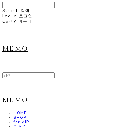
Search
검색
Log In
로그인
Cart
장바구니
MEMO
MEMO
HOME
SHOP
for VIP
Q & A