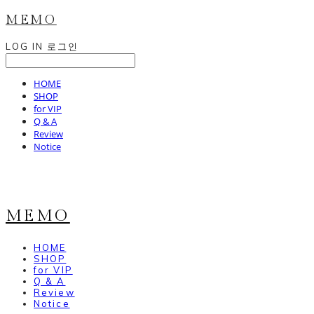
MEMO
LOG IN
로그인
HOME
SHOP
for VIP
Q & A
Review
Notice
MEMO
HOME
SHOP
for VIP
Q & A
Review
Notice