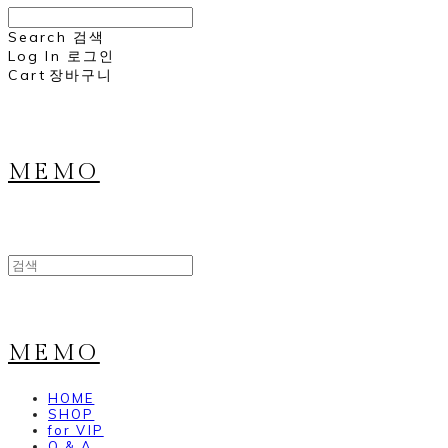
Search
검색
Log In
로그인
Cart
장바구니
MEMO
MEMO
HOME
SHOP
for VIP
Q & A