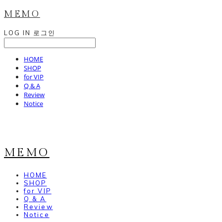
MEMO
LOG IN
로그인
HOME
SHOP
for VIP
Q & A
Review
Notice
MEMO
HOME
SHOP
for VIP
Q & A
Review
Notice