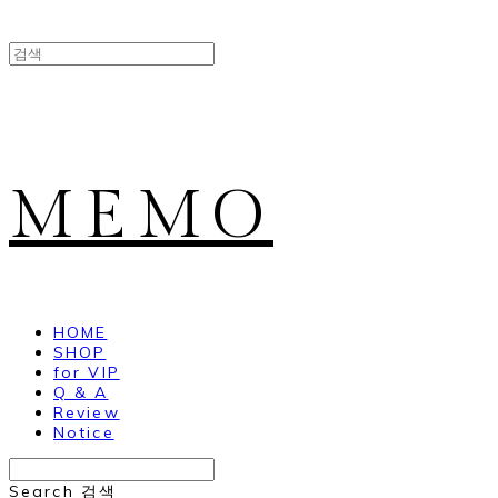
MEMO
HOME
SHOP
for VIP
Q & A
Review
Notice
Search
검색