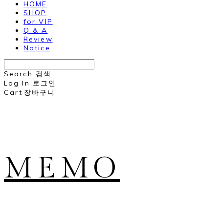
HOME
SHOP
for VIP
Q & A
Review
Notice
Search
검색
Log In
로그인
Cart
장바구니
MEMO