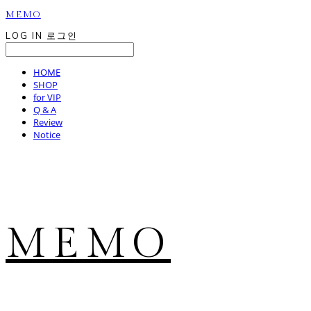
MEMO
LOG IN
로그인
HOME
SHOP
for VIP
Q & A
Review
Notice
MEMO