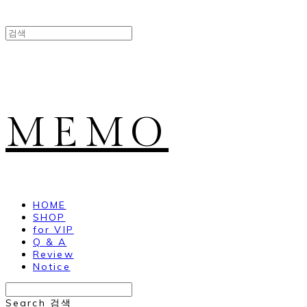
MEMO
HOME
SHOP
for VIP
Q & A
Review
Notice
Search
검색