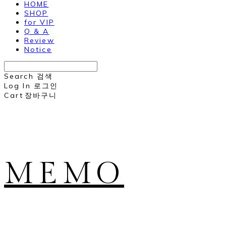
HOME
SHOP
for VIP
Q & A
Review
Notice
Search
검색
Log In
로그인
Cart
장바구니
MEMO