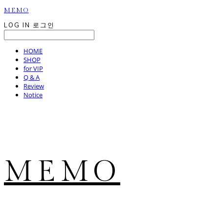
MEMO
LOG IN
로그인
HOME
SHOP
for VIP
Q & A
Review
Notice
MEMO