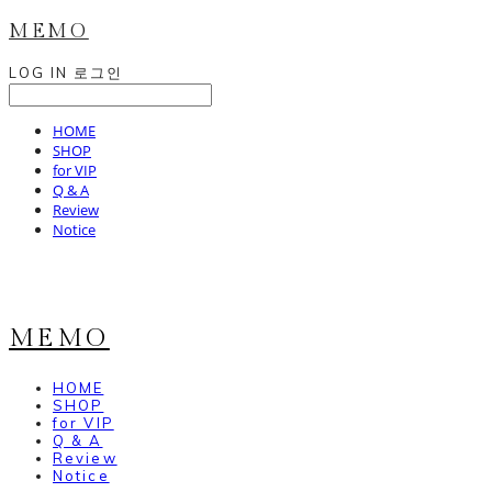
MEMO
LOG IN
로그인
HOME
SHOP
for VIP
Q & A
Review
Notice
MEMO
HOME
SHOP
for VIP
Q & A
Review
Notice