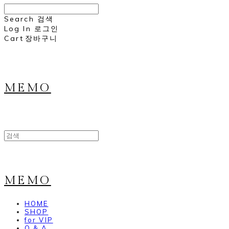
Search
검색
Log In
로그인
Cart
장바구니
MEMO
MEMO
HOME
SHOP
for VIP
Q & A