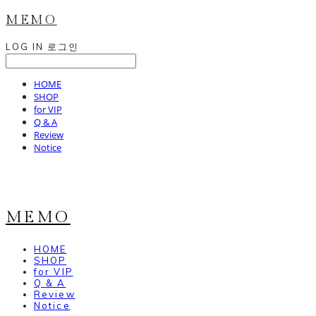
MEMO
LOG IN
로그인
HOME
SHOP
for VIP
Q & A
Review
Notice
MEMO
HOME
SHOP
for VIP
Q & A
Review
Notice