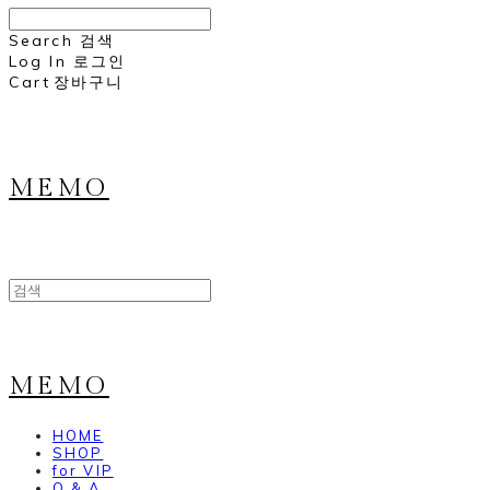
Search
검색
Log In
로그인
Cart
장바구니
MEMO
MEMO
HOME
SHOP
for VIP
Q & A