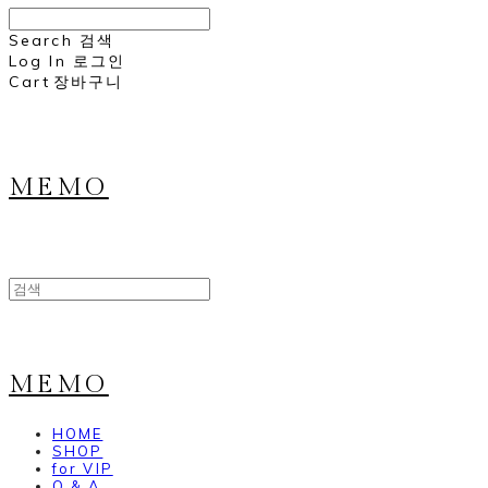
Search
검색
Log In
로그인
Cart
장바구니
MEMO
MEMO
HOME
SHOP
for VIP
Q & A