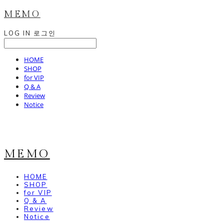
MEMO
LOG IN
로그인
HOME
SHOP
for VIP
Q & A
Review
Notice
MEMO
HOME
SHOP
for VIP
Q & A
Review
Notice