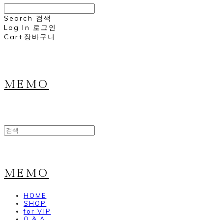
Search
검색
Log In
로그인
Cart
장바구니
MEMO
MEMO
HOME
SHOP
for VIP
Q & A