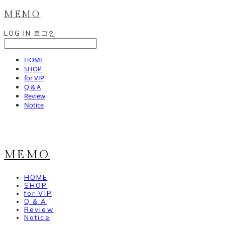
MEMO
LOG IN
로그인
HOME
SHOP
for VIP
Q & A
Review
Notice
MEMO
HOME
SHOP
for VIP
Q & A
Review
Notice