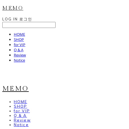
MEMO
LOG IN
로그인
HOME
SHOP
for VIP
Q & A
Review
Notice
MEMO
HOME
SHOP
for VIP
Q & A
Review
Notice