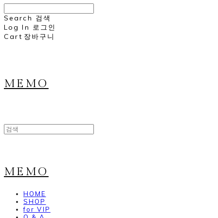
Search
검색
Log In
로그인
Cart
장바구니
MEMO
MEMO
HOME
SHOP
for VIP
Q & A