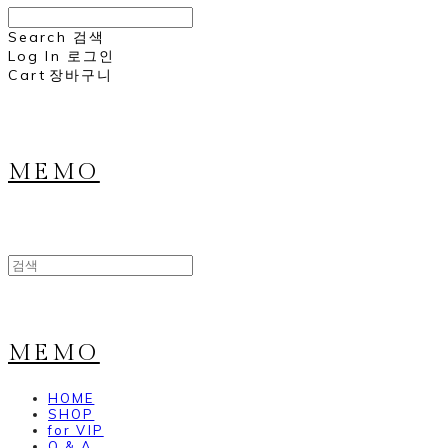
Search
검색
Log In
로그인
Cart
장바구니
MEMO
MEMO
HOME
SHOP
for VIP
Q & A