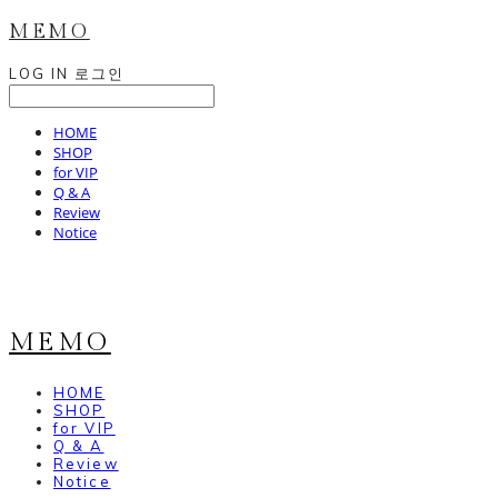
MEMO
LOG IN
로그인
HOME
SHOP
for VIP
Q & A
Review
Notice
MEMO
HOME
SHOP
for VIP
Q & A
Review
Notice