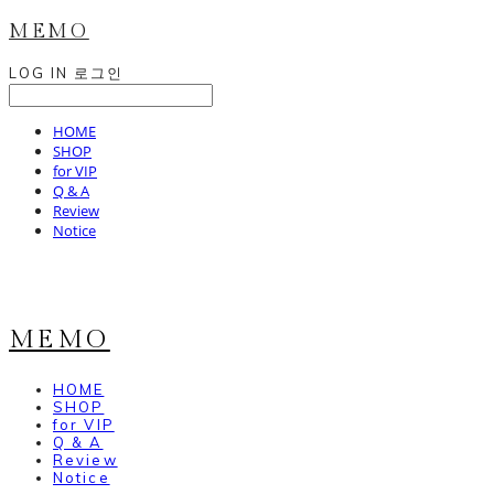
MEMO
LOG IN
로그인
HOME
SHOP
for VIP
Q & A
Review
Notice
MEMO
HOME
SHOP
for VIP
Q & A
Review
Notice