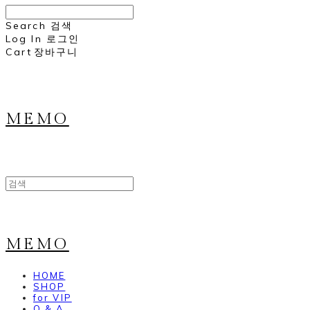
Search
검색
Log In
로그인
Cart
장바구니
MEMO
MEMO
HOME
SHOP
for VIP
Q & A