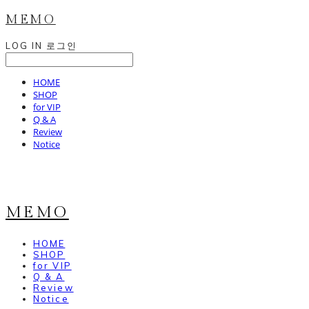
MEMO
LOG IN
로그인
HOME
SHOP
for VIP
Q & A
Review
Notice
MEMO
HOME
SHOP
for VIP
Q & A
Review
Notice