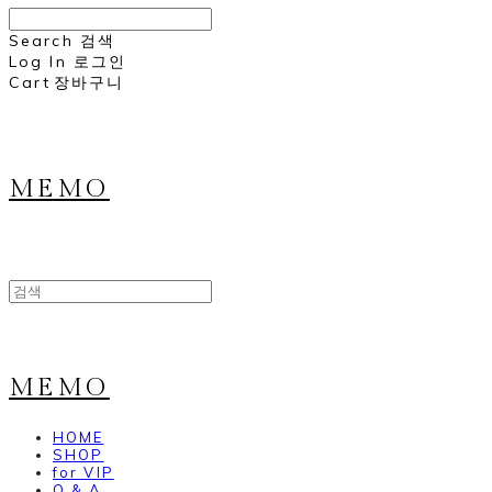
Search
검색
Log In
로그인
Cart
장바구니
MEMO
MEMO
HOME
SHOP
for VIP
Q & A