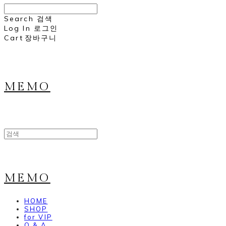
Search
검색
Log In
로그인
Cart
장바구니
MEMO
MEMO
HOME
SHOP
for VIP
Q & A