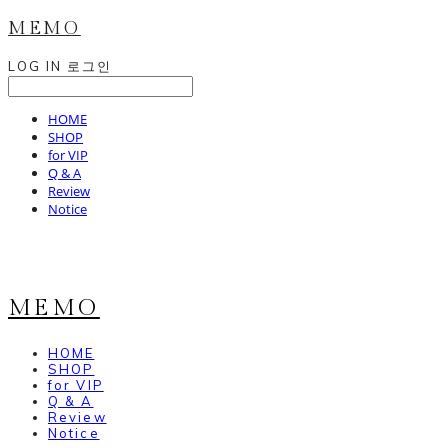
MEMO
LOG IN
로그인
HOME
SHOP
for VIP
Q & A
Review
Notice
MEMO
HOME
SHOP
for VIP
Q & A
Review
Notice