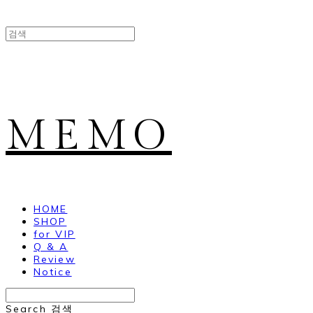
MEMO
HOME
SHOP
for VIP
Q & A
Review
Notice
Search
검색