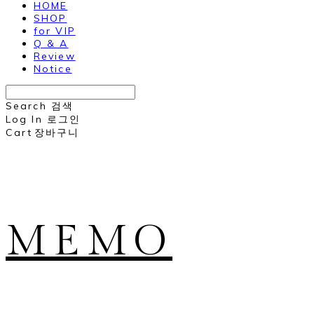
HOME
SHOP
for VIP
Q & A
Review
Notice
Search
검색
Log In
로그인
Cart
장바구니
MEMO