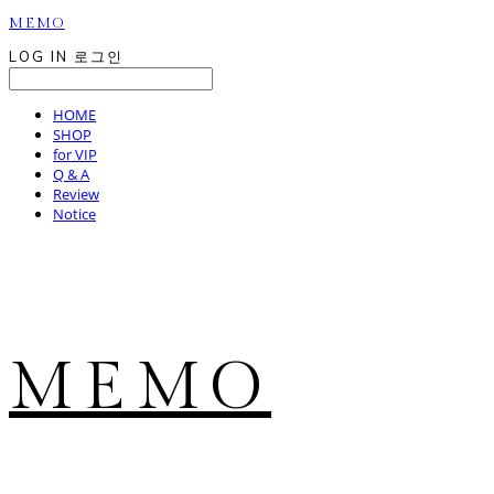
MEMO
LOG IN
로그인
HOME
SHOP
for VIP
Q & A
Review
Notice
MEMO