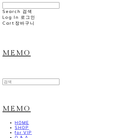
Search
검색
Log In
로그인
Cart
장바구니
MEMO
MEMO
HOME
SHOP
for VIP
Q & A