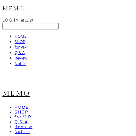
MEMO
LOG IN
로그인
HOME
SHOP
for VIP
Q & A
Review
Notice
MEMO
HOME
SHOP
for VIP
Q & A
Review
Notice