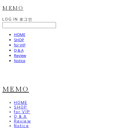
MEMO
LOG IN
로그인
HOME
SHOP
for VIP
Q & A
Review
Notice
MEMO
HOME
SHOP
for VIP
Q & A
Review
Notice