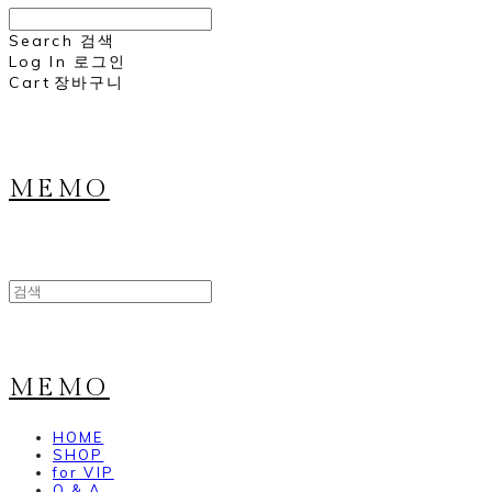
Search
검색
Log In
로그인
Cart
장바구니
MEMO
MEMO
HOME
SHOP
for VIP
Q & A