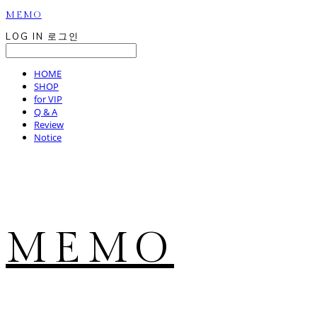
MEMO
LOG IN
로그인
HOME
SHOP
for VIP
Q & A
Review
Notice
MEMO