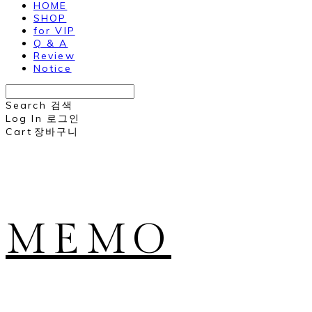
HOME
SHOP
for VIP
Q & A
Review
Notice
Search
검색
Log In
로그인
Cart
장바구니
MEMO