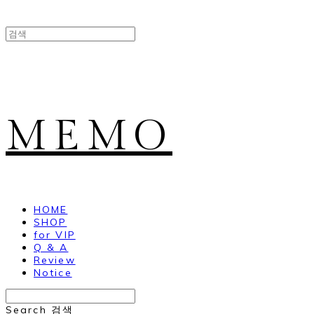
MEMO
HOME
SHOP
for VIP
Q & A
Review
Notice
Search
검색