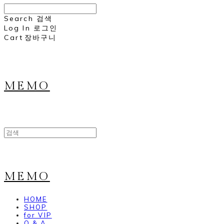
Search
검색
Log In
로그인
Cart
장바구니
MEMO
MEMO
HOME
SHOP
for VIP
Q & A