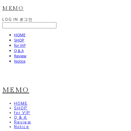
MEMO
LOG IN
로그인
HOME
SHOP
for VIP
Q & A
Review
Notice
MEMO
HOME
SHOP
for VIP
Q & A
Review
Notice