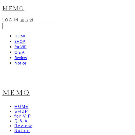
MEMO
LOG IN
로그인
HOME
SHOP
for VIP
Q & A
Review
Notice
MEMO
HOME
SHOP
for VIP
Q & A
Review
Notice