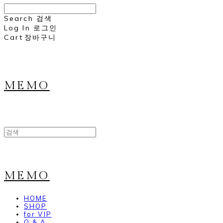
Search
검색
Log In
로그인
Cart
장바구니
MEMO
MEMO
HOME
SHOP
for VIP
Q & A