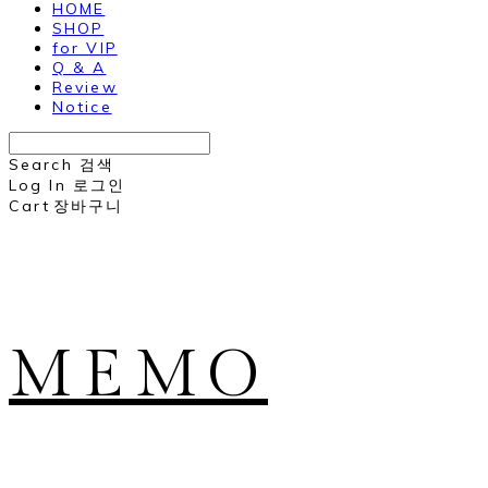
HOME
SHOP
for VIP
Q & A
Review
Notice
Search
검색
Log In
로그인
Cart
장바구니
MEMO