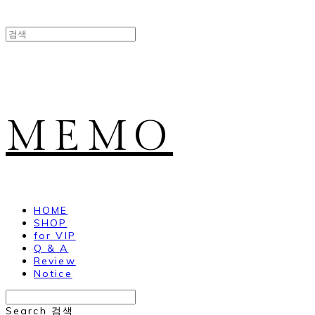
MEMO
HOME
SHOP
for VIP
Q & A
Review
Notice
Search
검색