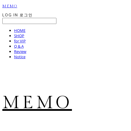
MEMO
LOG IN
로그인
HOME
SHOP
for VIP
Q & A
Review
Notice
MEMO