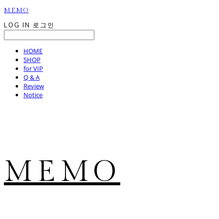
MEMO
LOG IN
로그인
HOME
SHOP
for VIP
Q & A
Review
Notice
MEMO