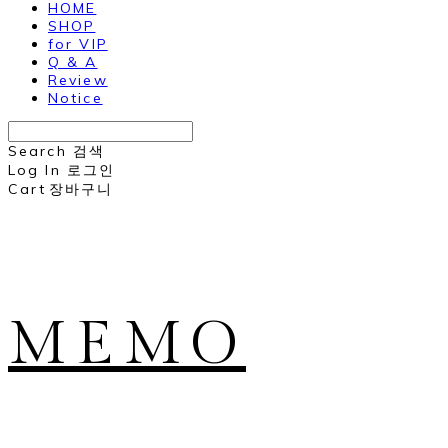
HOME
SHOP
for VIP
Q & A
Review
Notice
Search
검색
Log In
로그인
Cart
장바구니
MEMO