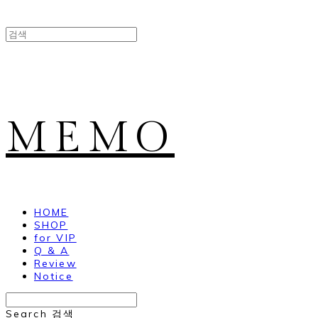
MEMO
HOME
SHOP
for VIP
Q & A
Review
Notice
Search
검색