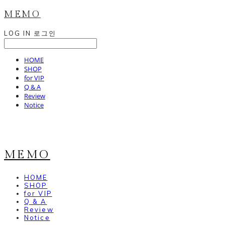
MEMO
LOG IN
로그인
HOME
SHOP
for VIP
Q & A
Review
Notice
MEMO
HOME
SHOP
for VIP
Q & A
Review
Notice