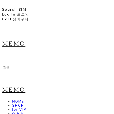
Search
검색
Log In
로그인
Cart
장바구니
MEMO
MEMO
HOME
SHOP
for VIP
Q & A