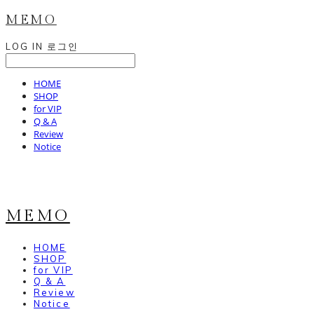
MEMO
LOG IN
로그인
HOME
SHOP
for VIP
Q & A
Review
Notice
MEMO
HOME
SHOP
for VIP
Q & A
Review
Notice