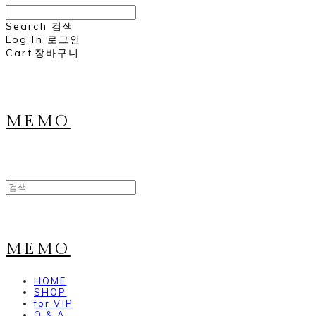
Search
검색
Log In
로그인
Cart
장바구니
MEMO
MEMO
HOME
SHOP
for VIP
Q & A