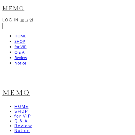
MEMO
LOG IN
로그인
HOME
SHOP
for VIP
Q & A
Review
Notice
MEMO
HOME
SHOP
for VIP
Q & A
Review
Notice