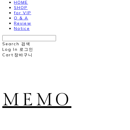
HOME
SHOP
for VIP
Q & A
Review
Notice
Search
검색
Log In
로그인
Cart
장바구니
MEMO