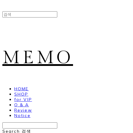
MEMO
HOME
SHOP
for VIP
Q & A
Review
Notice
Search
검색