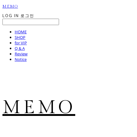
MEMO
LOG IN
로그인
HOME
SHOP
for VIP
Q & A
Review
Notice
MEMO