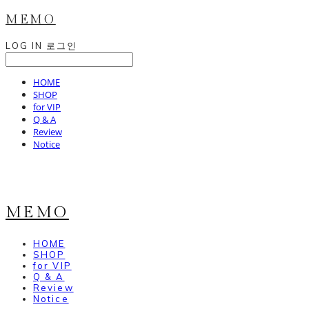
MEMO
LOG IN
로그인
HOME
SHOP
for VIP
Q & A
Review
Notice
MEMO
HOME
SHOP
for VIP
Q & A
Review
Notice