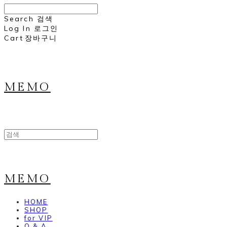
Search
검색
Log In
로그인
Cart
장바구니
MEMO
MEMO
HOME
SHOP
for VIP
Q & A