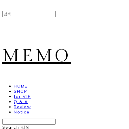
MEMO
HOME
SHOP
for VIP
Q & A
Review
Notice
Search
검색