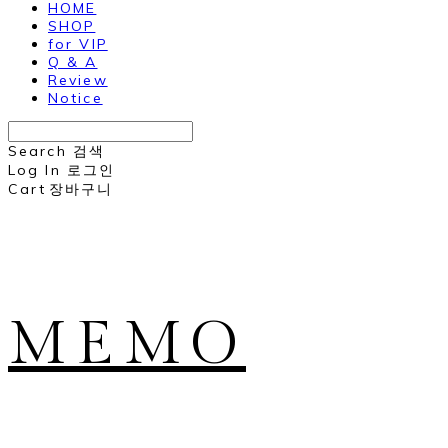
HOME
SHOP
for VIP
Q & A
Review
Notice
Search
검색
Log In
로그인
Cart
장바구니
MEMO