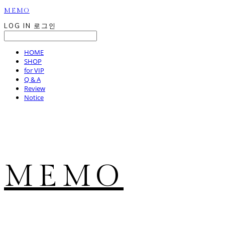
MEMO
LOG IN
로그인
HOME
SHOP
for VIP
Q & A
Review
Notice
MEMO