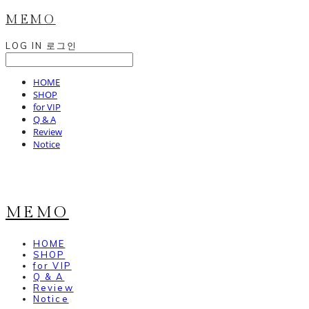
MEMO
LOG IN
로그인
HOME
SHOP
for VIP
Q & A
Review
Notice
MEMO
HOME
SHOP
for VIP
Q & A
Review
Notice