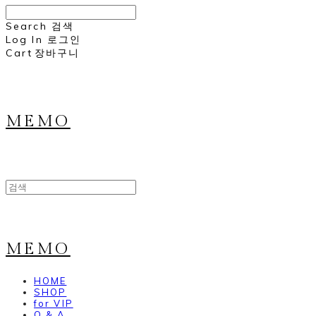
Search
검색
Log In
로그인
Cart
장바구니
MEMO
MEMO
HOME
SHOP
for VIP
Q & A