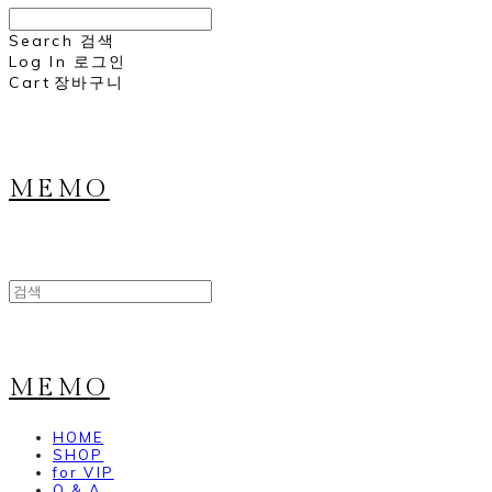
Search
검색
Log In
로그인
Cart
장바구니
MEMO
MEMO
HOME
SHOP
for VIP
Q & A