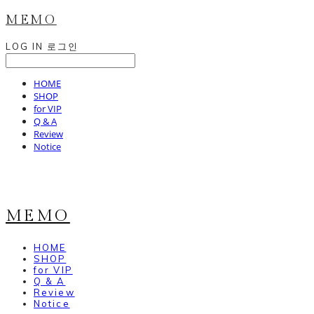
MEMO
LOG IN
로그인
HOME
SHOP
for VIP
Q & A
Review
Notice
MEMO
HOME
SHOP
for VIP
Q & A
Review
Notice