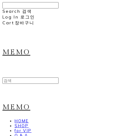
Search
검색
Log In
로그인
Cart
장바구니
MEMO
MEMO
HOME
SHOP
for VIP
Q & A