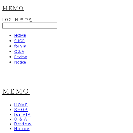
MEMO
LOG IN
로그인
HOME
SHOP
for VIP
Q & A
Review
Notice
MEMO
HOME
SHOP
for VIP
Q & A
Review
Notice